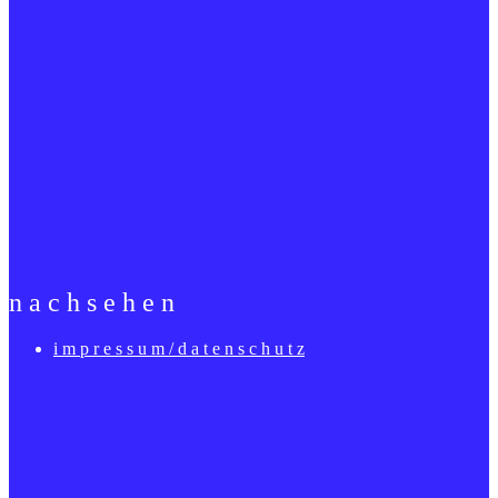
n a c h s e h e n
i m p r e s s u m / d a t e n s c h u t z