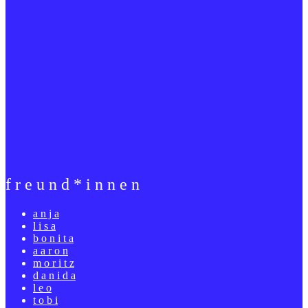
f r e u n d * i n n e n
a n j a
l i s a
b o n i t a
a a r o n
m o r i t z
d a n i d a
l e o
t o b i