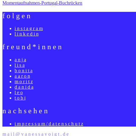
Momentaufnahmen-Portugal-Buchrücken
f o l g e n
i n s t a g r a m
l i n k e d i n
f r e u n d * i n n e n
a n j a
l i s a
b o n i t a
a a r o n
m o r i t z
d a n i d a
l e o
t o b i
n a c h s e h e n
i m p r e s s u m / d a t e n s c h u t z
m a i l @ v a n e s s a v o i g t . d e