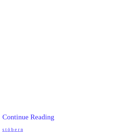
Continue Reading
s t ö b e r n