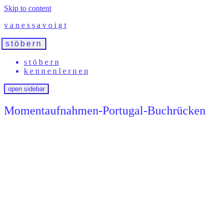
Skip to content
v a n e s s a v o i g t
stöbern
s t ö b e r n
k e n n e n l e r n e n
open sidebar
Momentaufnahmen-Portugal-Buchrücken